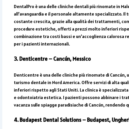
DentalPro è una delle cliniche dentali più rinomate in Ma
all’avanguardia e il personale altamente specializzato. Il
costante crescita, grazie alla qualità dei trattamenti, co
procedure estetiche, offerti a prezzi molto inferiori rispe
combinazione tra costi bassi e un’accoglienza calorosa r
per i pazienti internazionali.
3. Denticentre – Cancún, Messico
Denticentre è una delle cliniche più rinomate di Cancún, 
turismo dentale in Nord America. Offre servizi di alta qua
inferiori rispetto agli Stati Uniti. La clinica è specializza
e odontoiatria estetica. I pazienti possono abbinare i tra
vacanza sulle spiagge paradisiache di Cancún, rendendo 
4. Budapest Dental Solutions – Budapest, Ungher