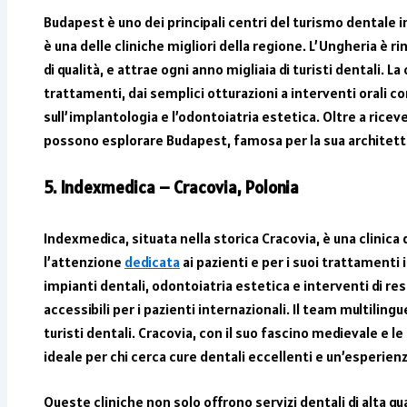
Budapest è uno dei principali centri del turismo dentale 
è una delle cliniche migliori della regione. L’Ungheria è ri
di qualità, e attrae ogni anno migliaia di turisti dentali. L
trattamenti, dai semplici otturazioni a interventi orali c
sull’implantologia e l’odontoiatria estetica. Oltre a riceve
possono esplorare Budapest, famosa per la sua architettur
5. Indexmedica – Cracovia, Polonia
Indexmedica, situata nella storica Cracovia, è una clinica
l’attenzione
dedicata
ai pazienti e per i suoi trattamenti i
impianti dentali, odontoiatria estetica e interventi di res
accessibili per i pazienti internazionali. Il team multiling
turisti dentali. Cracovia, con il suo fascino medievale e 
ideale per chi cerca cure dentali eccellenti e un’esperien
Queste cliniche non solo offrono servizi dentali di alta qu